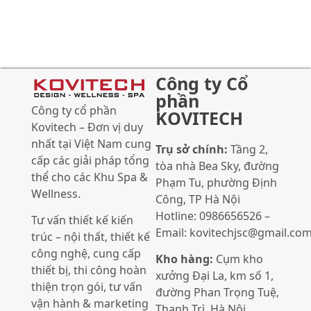
Công ty Cổ
phần
Công ty cổ phần
KOVITECH
Kovitech – Đơn vị duy
nhất tại Việt Nam cung
Trụ sở chính:
Tầng 2,
cấp các giải pháp tổng
tòa nhà Bea Sky, đường
thể cho các Khu Spa &
Phạm Tu, phường Định
Wellness.
Công, TP Hà Nội
Hotline: 0986656526 –
Tư vấn thiết kế kiến
Email: kovitechjsc@gmail.co
trúc – nội thất, thiết kế
công nghệ, cung cấp
Kho hàng:
Cụm kho
thiết bị, thi công hoàn
xưởng Đại La, km số 1,
thiện trọn gói, tư vấn
đường Phan Trọng Tuệ,
vận hành & marketing
Thanh Trì, Hà Nội