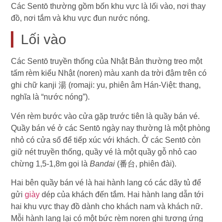
Các Sentō thường gồm bốn khu vực là lối vào, nơi thay
đồ, nơi tắm và khu vực đun nước nóng.
Lối vào
Các Sentō truyền thống của Nhật Bản thường treo một
tấm rèm kiểu Nhật (noren) màu xanh da trời đậm trên có
ghi chữ kanji 湯 (romaji: yu, phiên âm Hán-Việt: thang,
nghĩa là “nước nóng”).
Vén rèm bước vào cửa gặp trước tiên là quầy bán vé.
Quầy bán vé ở các Sentō ngày nay thường là một phòng
nhỏ có cửa sổ để tiếp xúc với khách. Ở các Sentō còn
giữ nét truyền thống, quầy vé là một quầy gỗ nhỏ cao
chừng 1,5-1,8m gọi là
Bandai
(番台, phiên đài).
Hai bên quầy bán vé là hai hành lang có các dãy tủ để
gửi
giày
dép của khách đến tắm. Hai hành lang dẫn tới
hai khu vực thay đồ dành cho khách nam và khách nữ.
Mỗi hành lang lại có một bức rèm noren ghi tương ứng