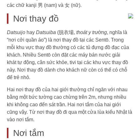
các chữ kanji 男 (nam) và 女 (nữ).
Nơi thay đồ
Datsuijo
hay
Datsuiba
(脱衣場,
thoát y trường
, nghĩa là
“nơi cởi quần áo”) là nơi thay đồ tại các Sentō. Trong
mỗi khu vực thay đồ thường có các tủ đựng đồ đạc của
khách. Nhiều Sentō còn đặt các máy bán nước giải
khát tự động, cân sức khỏe, tivi tại các khu vực thay đồ
này. Nơi thay đồ dành cho khách nữ còn có thể có chỗ
để trẻ nhỏ.
Hai nơi thay đồ của hai giới thường chỉ ngăn với nhau
bằng một bức tường cao chừng trên 2m, nhưng nhiều
khi không cao đến sát trần. Hai nơi tắm của hai giới
cũng vậy. Từ nơi thay đồ đi qua một cửa lùa kiểu Nhật là
vào nơi tắm.
Nơi tắm