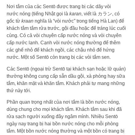
Nơi tắm của các Sentō được trang bị các dãy vòi
nước nóng (tiếng Nhật gọi là
karan
, viết là カラン, có
gốc từ
kraan
nghĩa là “vòi nước” trong tiếng Hà Lan) để
khách tắm tắm rửa trước, gội đầu hoặc để tráng lúc cuối
cùng. Có cả vòi chuyên cấp nước nóng và vòi chuyên
cấp nước lạnh. Cạnh vòi nước nóng thường để thêm
các ghế nhỏ để khách ngồi, các chậu nhỏ để hứng
nước. Một số Sentō còn trang bị các vòi tắm sen.
Các Sentō (ngoại trừ Sentō tại khách sạn hoặc lữ quán)
thường không cung cấp sẵn dầu gội, xà phòng hay sữa
tắm, khăn mặt và khăn tắm. Khách phải tự mang những
thứ này tới.
Phần quan trọng nhất của nơi tắm là bồn nước nóng,
dùng chung cho mọi khách tắm. Khách tắm sau khi đã
rửa sạch người xuống đây ngâm mình. Nhiều Sentō
ngày nay trang bị hai bồn nước nóng cho mỗi phòng
tắm. Một bồn nước nóng thường và một bồn có trang bị