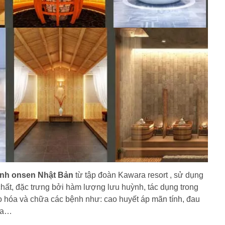
nh onsen Nhật Bản
từ tập đoàn Kawara resort ,
.
sử dụng
ất, đặc trưng bởi hàm lượng lưu huỳnh, tác dụng trong
o hóa và chữa các bệnh như: cao huyết áp mãn tính, đau
 da…