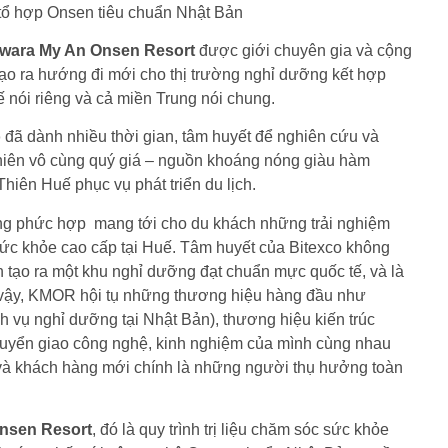
 tổ hợp Onsen tiêu chuẩn Nhật Bản
wara My An Onsen Resort
được giới chuyên gia và cộng
 tạo ra hướng đi mới cho thị trường nghỉ dưỡng kết hợp
 nói riêng và cả miền Trung nói chung.
o
đã dành nhiều thời gian, tâm huyết để nghiên cứu và
 nhiên vô cùng quý giá – nguồn khoáng nóng giàu hàm
iên Huế phục vụ phát triển du lịch.
ng phức hợp mang tới cho du khách những trải nghiệm
sức khỏe cao cấp tại Huế. Tâm huyết của Bitexco không
n tạo ra một khu nghỉ dưỡng đạt chuẩn mực quốc tế, và là
ì vậy, KMOR hội tụ những thương hiệu hàng đầu như
h vụ nghỉ dưỡng tại Nhật Bản), thương hiệu kiến trúc
uyển giao công nghệ, kinh nghiệm của mình cùng nhau
– và khách hàng mới chính là những người thụ hưởng toàn
nsen Resort
, đó là quy trình trị liệu chăm sóc sức khỏe