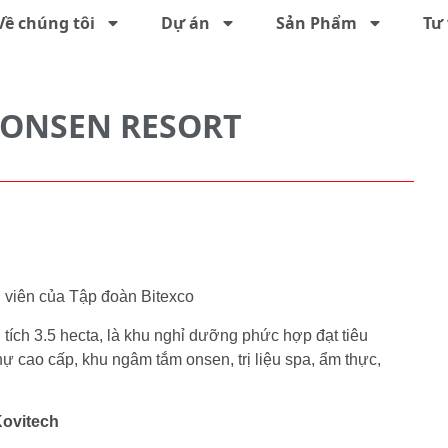
Về chúng tôi
Dự án
Sản Phẩm
Tư 
 ONSEN RESORT
h viên của Tập đoàn Bitexco
ích 3.5 hecta, là khu nghỉ dưỡng phức hợp đạt tiêu
hự cao cấp, khu ngâm tắm onsen, trị liệu spa, ẩm thực,
Kovitech