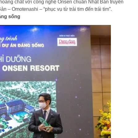
khoáng chất với công nghệ Onsen chuẩn Nhật Bản truyền
 – Omotenashi – “phục vụ từ trái tim đến trái tim”.
đáng sống