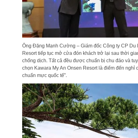
Ông Đặng Mạnh Cường – Giám đốc Công ty CP Du lị
Resort tiếp tục mở cửa đón khách trở lại sau thời g
chống dịch. Tất cả đều được chuẩn bị chu đáo và tuy
chọn Kawara My An Onsen Resort là điểm đến nghỉ dư
chuẩn mực quốc tế”.