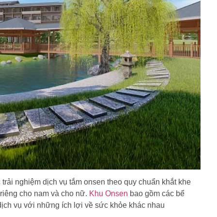
 trải nghiệm
.
dịch vụ tắm onsen theo quy chuẩn khắt khe
riêng cho nam và cho nữ.
Khu Onsen
bao gồm các bể
ịch vụ với những ích lợi về sức khỏe khác nhau