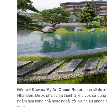
Đến với
Kawara My An Onsen Resort
, bạn sẽ được
Nhật Bản. Được phân chia thành 2 khu vực sử dụng 
ngâm tắm trong nhà hoặc ngoài trời
.
và nhiều phòng d
như:
Kawara My An Onsen Resort