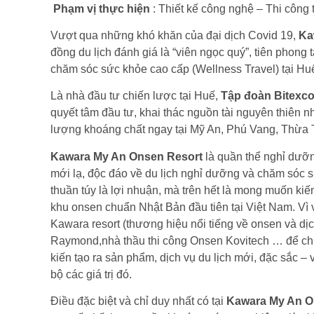
Phạm vị thực hiện
: Thiết kế công nghệ – Thi công
Vượt qua những khó khăn của đại dịch Covid 19,
Ka
đồng du lịch đánh giá là “viên ngọc quý”, tiên phong
chăm sóc sức khỏe cao cấp (Wellness Travel) tại Huế
Là nhà đầu tư chiến lược tại Huế,
Tập đoàn Bitexc
quyết tâm đầu tư, khai thác nguồn tài nguyên thiên
lượng khoáng chất ngay tại Mỹ An, Phú Vang, Thừa Th
Kawara My An Onsen Resort
là quần thể nghỉ dưỡ
mới lạ, độc đáo về du lịch nghỉ dưỡng và chăm sóc 
thuần túy là lợi nhuận, mà trên hết là mong muốn kiế
khu onsen chuẩn Nhật Bản đầu tiên tại Việt Nam. V
Kawara resort (thương hiệu nổi tiếng về onsen và dịc
Raymond,nhà thầu thi công Onsen Kovitech … để ch
kiến tạo ra sản phẩm, dịch vụ du lịch mới, đặc sắc 
bộ các giá trị đó.
Điều đặc biệt và chỉ duy nhất có tại
Kawara My An O