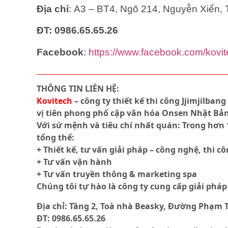
Địa chỉ
: A3 – BT4, Ngõ 214, Nguyễn Xiển,
ĐT: 0986.65.65.26
Facebook
:
https://www.facebook.com/kovi
THÔNG TIN LIÊN HỆ:
Kovitech
– công ty thiết kế thi công Jjimjilban
vị tiên phong phổ cập văn hóa Onsen Nhật Bản 
Với sứ mệnh và tiêu chí nhất quán: Trong hơn
tổng thể:
+ Thiết kế, tư vấn giải pháp – công nghệ, thi c
+ Tư vấn vận hành
+ Tư vấn truyền thông & marketing spa
Chúng tôi tự hào là công ty cung cấp giải ph
Địa chỉ: Tầng 2, Toà nhà Beasky, Đường Phạm T
ĐT: 0986.65.65.26