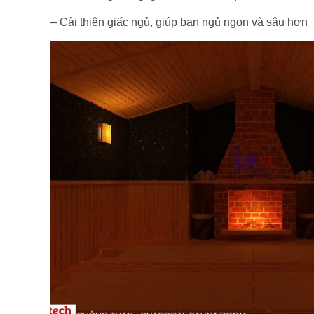
– Cải thiện giấc ngủ, giúp bạn ngủ ngon và sâu hơn