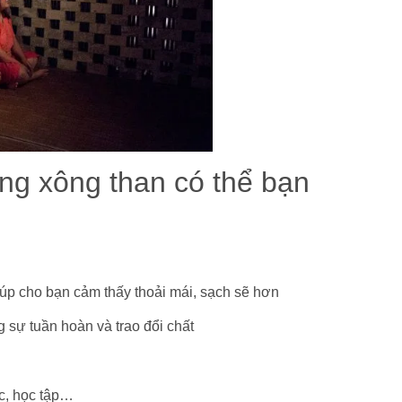
òng xông than có thể bạn
úp cho bạn cảm thấy thoải mái, sạch sẽ hơn
 sự tuần hoàn và trao đổi chất
ệc, học tập…