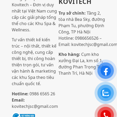
KOVITECH
Kovitech – Đơn vị duy
nhất tại Việt Nam cung
Trụ sở chính:
Tầng 2,
cấp các giải pháp tổng
tòa nhà Bea Sky, đường
thể cho các Khu Spa &
Phạm Tu, phường Định
Wellness.
Công, TP Hà Nội
Hotline: 0986656526 –
Tư vấn thiết kế kiến
Email: kovitechjsc@gmail.co
trúc – nội thất, thiết kế
công nghệ, cung cấp
Kho hàng:
Cụm kho
thiết bị, thi công hoàn
xưởng Đại La, km số 1,
thiện trọn gói, tư vấn
đường Phan Trọng Tuệ,
vận hành & marketing
Thanh Trì, Hà Nội
các khu Spa theo tiêu
chuẩn quốc tế.
Hotline:
0986 6565 26
Email:
kovitechjsc@gmail.com