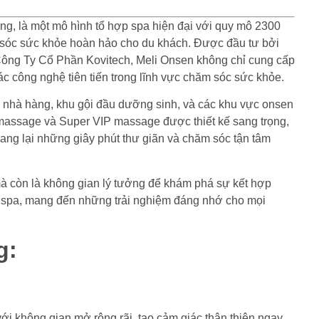
ng, là một mô hình tổ hợp spa hiện đại với quy mô 2300
 sóc sức khỏe hoàn hảo cho du khách. Được đầu tư bởi
ng Ty Cổ Phần Kovitech, Meli Onsen không chỉ cung cấp
ác công nghệ tiên tiến trong lĩnh vực chăm sóc sức khỏe.
 nhà hàng, khu gội đầu dưỡng sinh, và các khu vực onsen
massage và Super VIP massage được thiết kế sang trọng,
ng lại những giây phút thư giãn và chăm sóc tận tâm
mà còn là không gian lý tưởng để khám phá sự kết hợp
vụ spa, mang đến những trải nghiệm đáng nhớ cho mọi
g:
với không gian mở rộng rãi, tạo cảm giác thân thiện ngay