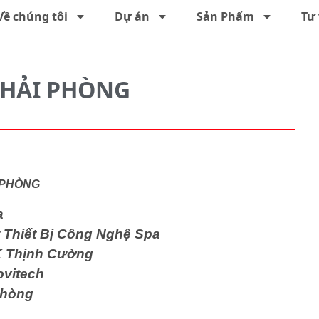
Về chúng tôi
Dự án
Sản Phẩm
Tư 
 HẢI PHÒNG
I PHÒNG
a
hiết Bị Công Nghệ Spa
 Thịnh Cường
vitech
Phòng