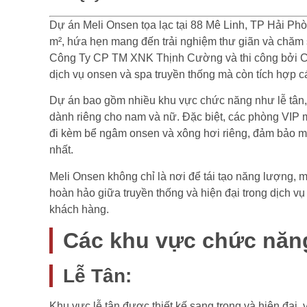
Dự án Meli Onsen tọa lạc tại 88 Mê Linh, TP Hải Phò
m², hứa hẹn mang đến trải nghiệm thư giãn và chăm
Công Ty CP TM XNK Thịnh Cường và thi công bởi Cô
dịch vụ onsen và spa truyền thống mà còn tích hợp c
Dự án bao gồm nhiều khu vực chức năng như lễ tân,
dành riêng cho nam và nữ. Đặc biệt, các phòng VIP 
đi kèm bể ngâm onsen và xông hơi riêng, đảm bảo ma
nhất.
Meli Onsen không chỉ là nơi để tái tạo năng lượng, 
hoàn hảo giữa truyền thống và hiện đại trong dịch 
khách hàng.
Các khu vực chức năn
Lễ Tân:
Khu vực lễ tân được thiết kế sang trọng và hiện đại, 